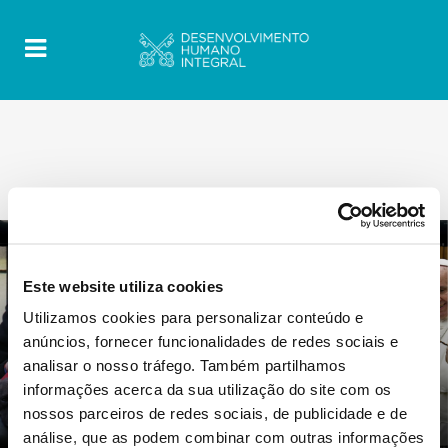
Este website utiliza cookies
Utilizamos cookies para personalizar conteúdo e
0
7 Novembro 2019
|
By
Mr_admin
|
anúncios, fornecer funcionalidades de redes sociais e
Comments
|
analisar o nosso tráfego. Também partilhamos
NÃO SE TRATA APENAS DE
informações acerca da sua utilização do site com os
MIGRANTES. Trata se da pessoa toda
nossos parceiros de redes sociais, de publicidade e de
e de todas as pessoas
análise, que as podem combinar com outras informações