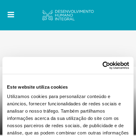
Este website utiliza cookies
0
7 Novembro 2019
|
By
Mr_admin
|
Utilizamos cookies para personalizar conteúdo e
Comments
|
anúncios, fornecer funcionalidades de redes sociais e
HUIDOBRO, El principio de
analisar o nosso tráfego. Também partilhamos
equiparación entre nacionales y
informações acerca da sua utilização do site com os
extranjeros en el Derecho español
nossos parceiros de redes sociais, de publicidade e de
análise, que as podem combinar com outras informações