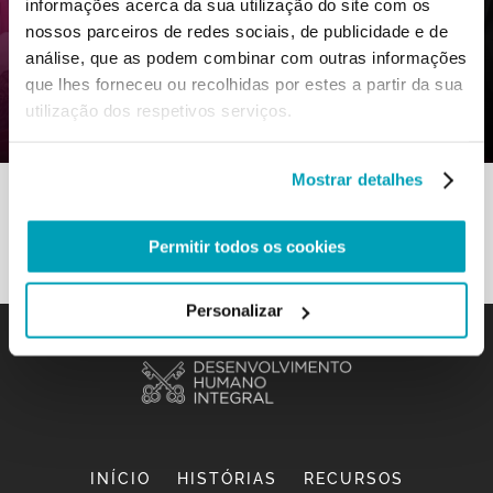
informações acerca da sua utilização do site com os
0
5 Julho 2021
|
By
Mr_admin
|
nossos parceiros de redes sociais, de publicidade e de
Comments
|
análise, que as podem combinar com outras informações
que lhes forneceu ou recolhidas por estes a partir da sua
Fratelli Tutti – Uma Igreja que vai ao
utilização dos respetivos serviços.
encontro
Mostrar detalhes
Permitir todos os cookies
Personalizar
INÍCIO
HISTÓRIAS
RECURSOS