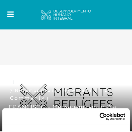
0
7 Novembro 2019
|
By
Mr_admin
|
Comments
|
FRANCISCO – Mensagem para o Dia
Mundial do Migrante e do Refugiado
2014