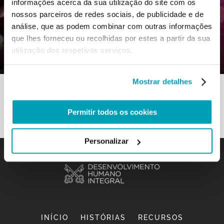
informações acerca da sua utilização do site com os
0
5 Julho 2021
|
By
Mr_admin
|
nossos parceiros de redes sociais, de publicidade e de
Comments
|
análise, que as podem combinar com outras informações
que lhes forneceu ou recolhidas por estes a partir da sua
Boa Prática – Uma Igreja que vai ao
utilização dos respetivos serviços.
encontro
Mostrar detalhes
Permitir todos os cookies
Personalizar
INÍCIO
HISTÓRIAS
RECURSOS