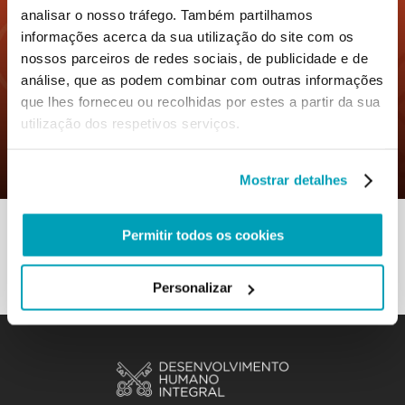
analisar o nosso tráfego. Também partilhamos
informações acerca da sua utilização do site com os
nossos parceiros de redes sociais, de publicidade e de
0
7 Novembro 2019
|
By
Mr_admin
|
análise, que as podem combinar com outras informações
Comments
que lhes forneceu ou recolhidas por estes a partir da sua
|
utilização dos respetivos serviços.
Boa pratica – Trata-se da pessoa toda
e de todas as pessoas
Mostrar detalhes
Permitir todos os cookies
Personalizar