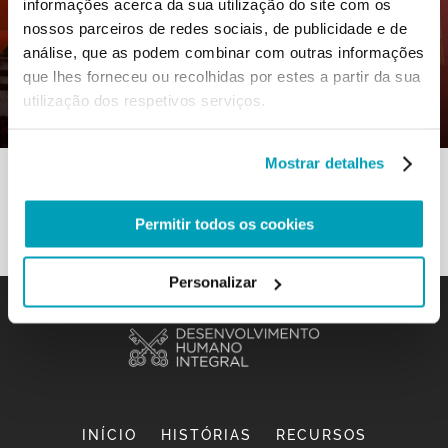
informações acerca da sua utilização do site com os
nossos parceiros de redes sociais, de publicidade e de
0
23 Setembro 2020
|
By
Mr_admin
|
análise, que as podem combinar com outras informações
Comments
|
que lhes forneceu ou recolhidas por estes a partir da sua
utilização dos respetivos serviços.
Boa Prática – Colaborar para construir
Mostrar detalhes
Permitir todos os cookies
Personalizar
INÍCIO
HISTÓRIAS
RECURSOS