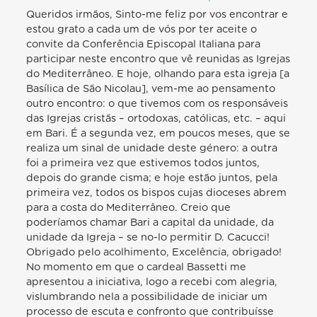
Queridos irmãos, Sinto-me feliz por vos encontrar e estou grato a cada um de vós por ter aceite o convite da Conferência Episcopal Italiana para participar neste encontro que vê reunidas as Igrejas do Mediterrâneo. E hoje, olhando para esta igreja [a Basílica de São Nicolau], vem-me ao pensamento outro encontro: o que tivemos com os responsáveis das Igrejas cristãs – ortodoxas, católicas, etc. – aqui em Bari. É a segunda vez, em poucos meses, que se realiza um sinal de unidade deste género: a outra foi a primeira vez que estivemos todos juntos, depois do grande cisma; e hoje estão juntos, pela primeira vez, todos os bispos cujas dioceses abrem para a costa do Mediterrâneo. Creio que poderíamos chamar Bari a capital da unidade, da unidade da Igreja – se no-lo permitir D. Cacucci! Obrigado pelo acolhimento, Excelência, obrigado! No momento em que o cardeal Bassetti me apresentou a iniciativa, logo a recebi com alegria, vislumbrando nela a possibilidade de iniciar um processo de escuta e confronto que contribuísse para a construção da paz nesta área crucial do mundo. Por esse motivo, quis estar presente e dar testemunho do valor contido no novo paradigma de fraternidade e colegialidade, de que sois expressão. Gostei da palavra que acrescentastes ao diálogo: convivialidade. Considero significativa a decisão de realizar este encontro na cidade de Bari, tão importante pelos laços que tem quer com o Médio Oriente quer com o continente africano, sinal eloquente de quão enraizadas estejam as relações entre povos e tradições diferentes. Além disso, a diocese de Bari sempre manteve vivo o diálogo ecuménico e inter-religioso, trabalhando incansavelmente por estabelecer laços de estima mútua e fraternidade. Não foi por acaso que há um ano e meio – como já acenei – escolhi encontrar, precisamente neste local, os responsáveis das comunidades cristãs do Médio Oriente para um momento importante de confronto e comunhão, que ajudasse as Igrejas irmãs a caminharem juntas e a sentirem-se mais solidárias. E, neste ambiente especial, vos reunistes agora vós para refletir sobre a vocação e o destinodo Mediterrâneo, sobre a transmissão da fé e a promoção da paz. O Mare nostrum é o lugar físico e espiritual onde se modelou a nossa civilização, resultante do encontro de diferentes povos. Precisamente em virtude da sua configuração, este mar obriga os povos e as culturas que o rodeiam a uma constante proximidade, convidando-os a recordar o que têm em comum e a lembrar-se de que só vivendo na concórdia poderão valer-se das oportunidades oferecidas pela região quanto aos recursos, à beleza do território, às variadas tradições humanas. Nos nossos dias, a importância desta área não tem diminuído em consequência das dinâmicas determinadas pela globalização; pelo contrário, esta acentuou o papel do Mediterrâneo como encruzilhada de interesses e vicissitudes significativas sob os pontos de vista social, político, religioso e económico. O Mediterrâneo continua uma área estratégica, cujo equilíbrio reflete os seus efeitos também nas outras partes do mundo. Pode-se dizer que as suas dimensões são inversamente proporcionais ao próprio tamanho, o que leva a compará-lo mais a um lago do que a um oceano, como fez Jorge La Pira. Ao defini-lo como «o grande lago de Tiberíades», sugeriu uma analogia entre o tempo de Jesus e o nosso, entre o ambiente em que Ele Se movera e aquele onde vivem os povos que hoje o habitam. E como Jesus atuou num contexto heterogéneo de culturas e crenças, também nós nos colocamos num quadro poliédrico e pluriforme, dilacerado por divisões e desigualdades, que agravam a sua instabilidade. É neste epicentro de profundas linhas de rutura e de conflitos económicos, religiosos, confessionais e políticos, que somos chamados a oferecer o nosso testemunho de unidade e paz; fazemo-lo a partir da nossa fé e pertença à Igreja, interrogando-nos que contribuição podemos nós, como discípulos do Senhor, oferecer a todos os homens e mulheres da área mediterrânica. A transmissão da fé só pode lucrar com o património de que é depositário o Mediterrâneo: um património guardado pelas comunidades cristãs, vivificado por meio da catequese e da celebração dos sacramentos, da formação das consciências e da escuta pessoal e comunitária da Palavra do Senhor. A experiência cristã encontra uma expressão, tão significativa como imprescindível, particularmente na piedade popular: de facto a devoção do povo é, na sua maior parte, expressão de fé simples e genuína. E, a propósito, apraz-me citar – faço-o com frequência – aquela joia que é o número 48 da Evangelii nuntiandi sobre a piedade popular: lá São Paulo VI altera o nome de «religiosidade» para «piedade», apresentando as suas riquezas e também as suas deficiências. Aquele número deve servir de guia no nosso anúncio do Evangelho aos povos. Nesta área, outro depósito de potencialidades enormes é o artístico, que une os conteúdos da fé com a riqueza das culturas, com a beleza das obras de arte. É um património que atrai continuamente milhões de visitantes de todo o mundo e que deve ser cuidadosamente guardado como uma preciosa herança recebida «em empréstimo» para entregar às gerações futuras. Nesta perspetiva, o anúncio do Evangelho não pode dissociar-se do empenho pelo bem comum e impele-nos a agir como incansáveis pacificadores. Hoje, a área do Mediterrâneo está ameaçada por muitos focos de instabilidade e guerra, quer no Médio Oriente quer em vários Estados do norte da África, bem como entre diferentes etnias ou grupos religiosos e confessionais; e não podemos esquecer também o conflito ainda não resolvido entre israelitas e palestinenses, correndo o perigo de soluções não equitativas e, consequentemente, pressagiadoras de novas crises. A guerra, que encaminha os recursos para a aquisição de armas e a força militar, desviando-os de funções vitais da sociedade como o apoio às famílias, à saúde e à instrução, vai contra a razão (cf. São João XXIII, Carta enc. Pacem in terris, 114). Por outras palavras, a guerra é uma loucura, pois é louco destruir casas, pontes, fábricas, hospitais, matar pessoas e destruir recursos, em vez de construir relações humanas e económicas. É uma loucura a que não podemos resignar-nos: a guerra nunca poderá passar por normalidade, nem ser aceite como via inevitável para regular divergências e interesses contrapostos. Nunca… O objetivo último de toda a sociedade humana continua a ser a paz, pelo que reafirmo que «não há alternativa possível à paz» para ninguém. Não há qualquer alternativa sensata à paz, porque todo o projeto de exploração e supremacia brutaliza seja quem fere seja a quem é ferido, e revela uma conceção míope da realidade, uma vez que priva do futuro não apenas o outro mas também o próprio. Assim a guerra aparece como o falimento de todo o projeto humano e divino: basta visitar uma paisagem ou uma cidade, palcos dum conflito, para se dar conta de como, por causa do ódio, o jardim se transforma numa terra desolada e inóspita, e o paraíso terrestre num inferno. E, a isto, gostaria de acrescentar o grave pecado da hipocrisia que se verifica quando, nas conferências internacionais, nas reuniões, tantos países falam de paz e, depois, vendem as armas aos países que estão em guerra. Isto chama-se a grande hipocrisia. A construção da paz, que a Igreja e toda a instituição civil sempre devem sentir como uma prioridade, tem como pressuposto indispensável a justiça. Esta acaba espezinhada quando são ignoradas as exigências das pessoas e onde os interesses económicos duma parte prevalecem sobre os direitos dos indivíduos e da comunidade. Além disso, a justiça é obstaculizada também pela cultura do descarte, que trata as pessoas como coisas gerando e aumentando as desigualdades, a ponto de clamorosamente, nas praias do mesmo mar, viverem sociedades da abundância e outras onde muitos lutam pela sobrevivência. Para contrastar tal cultura, contribuem decisivamente as inúmeras obras de caridade, educação e formação implementadas pelas comunidades cristãs. E sempre que as dioceses, as paróquias, as associações, o voluntariado – o voluntariado é um dos grandes tesouros da pastoral italiana – ou os indivíduos trabalham para apoiar quem está abandonado ou necessitado, o Evangelho ganha nova força de atração. Na busca do bem comum – que é outro nome da paz –, deve-se assumir o critério indicado pelo próprio Jorge La Pira: deixar-se guiar pelas «expetativas da pobre gente». Se for tomado a sério, este princípio (que nunca poderá ser posto de lado por cálculos ou razões de conveniência) permite uma viragem antropológica radical, que a todos nos torna mais humanos. Aliás, para que serve uma sociedade que alcança sempre novos resultados tecnológicos, enquanto se torna cada vez menos solidária para com os necessitados? Ao invés, com o anúncio do Evangelho, transmitimos a lógica segundo a qual não existem últimos e esforçamo-nos para que a Igreja, as Igrejas, através dum empenho cada vez mais ativo, sejam sinal de atenção privilegiada pelos humildes e os pobres, porque «quanto mais fracos parecem ser os membros do corpo, tanto mais são necessários» (1 Cor 12, 22) e, «se um membro sofre, com ele sofrem todos os membros» (1 Cor 12, 26). Entre as pessoas mais atribuladas na área do Mediterrâneo, contam-se as que fogem da guerra ou deixam a sua terra em busca duma vida digna do homem. O número destes irmãos – forçados a abandonar afetos e a pátria e a sujeitar-se a condições extremamente precárias – tem vindo a aumentar por causa do incremento dos conflitos e das trágicas condições climatéricas e ambientais de áreas sempre mais amplas. É fácil prever que este fenómeno, com suas dinâmicas assombrosas, marcará a região mediterrânica, pelo que os Estados e as próprias comunidades religiosas não podem deixar-se encontrar impreparadas. Interessados no caso são não só os países atravessados pelos fluxos migratórios e os de destinação final, mas também os governos e as Igrejas dos Estados de origem