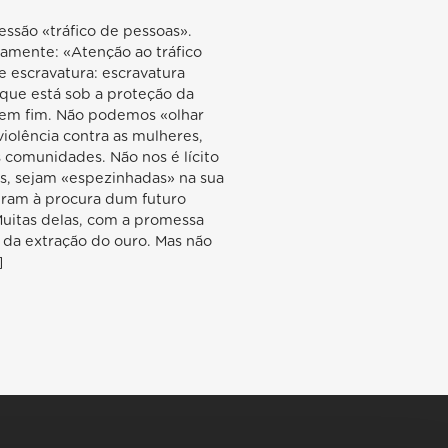
ssão «tráfico de pessoas».
amente: «Atenção ao tráfico
e escravatura: escravatura
a que está sob a proteção da
 sem fim. Não podemos «olhar
iolência contra as mulheres,
 comunidades. Não nos é lícito
es, sejam «espezinhadas» na sua
ieram à procura dum futuro
Muitas delas, com a promessa
 da extração do ouro. Mas não
]