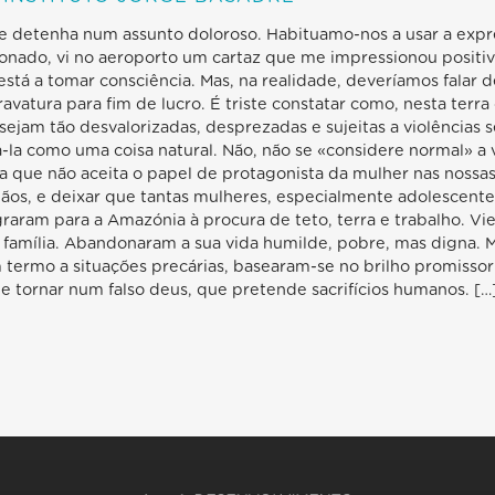
e detenha num assunto doloroso. Habituamo-nos a usar a expre
nado, vi no aeroporto um cartaz que me impressionou positiv
está a tomar consciência. Mas, na realidade, deveríamos falar d
cravatura para fim de lucro. É triste constatar como, nesta terr
ejam tão desvalorizadas, desprezadas e sujeitas a violências
-la como uma coisa natural. Não, não se «considere normal» a v
 que não aceita o papel de protagonista da mulher nas nossas
irmãos, e deixar que tantas mulheres, especialmente adolescent
raram para a Amazónia à procura de teto, terra e trabalho. V
 família. Abandonaram a sua vida humilde, pobre, mas digna. 
 termo a situações precárias, basearam-se no brilho promissor
 tornar num falso deus, que pretende sacrifícios humanos. […