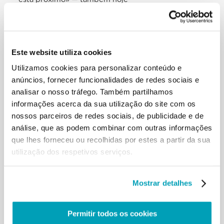
está próximo, entre nós — todavia, nunca o faz ver
directamente, mas sempre de
reflexo, narrando o agir de um patrão, de um rei, de
dez virgens… Prefere deixar
Este website utiliza cookies
que se intua, com parábolas e similitudes,
manifestando sobretudo os seus efeitos:
Utilizamos cookies para personalizar conteúdo e
o reino dos céus é capaz de mudar o mundo, como
anúncios, fornecer funcionalidades de redes sociais e
um fermento escondido na
analisar o nosso tráfego. Também partilhamos
massa; é pequeno e humilde como um grão de
informações acerca da sua utilização do site com os
mostarda, que contudo se tornará
nossos parceiros de redes sociais, de publicidade e de
grande como uma árvore. As duas parábolas sobre
as quais queremos reflectir
análise, que as podem combinar com outras informações
fazem-nos compreender que o reino de Deus se faz
que lhes forneceu ou recolhidas por estes a partir da sua
presente na própria pessoa de
utilização dos respetivos serviços.
Jesus. É Ele o tesouro escondido, é Ele a pérola de
grande valor. Compreende-se a
alegria do agricultor e do comerciante: acharam! É
Mostrar detalhes
a alegria de cada um de nós
quando descobrimos a proximidade e a presença
de Jesus na nossa vida. Uma
Permitir todos os cookies
presença que transforma a existência, abrindo-nos