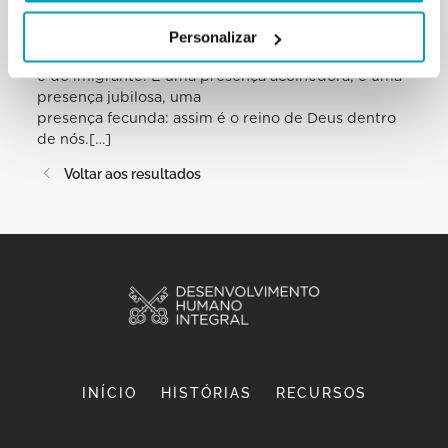
às exigências dos irmãos; uma
presença que convida a acolher qualquer outra
Personalizar
presença, também a do estrangeiro
e do imigrante. É uma presença acolhedora, é uma
presença jubilosa, uma
presença fecunda: assim é o reino de Deus dentro
de nós.[…]
Voltar aos resultados
INÍCIO
HISTÓRIAS
RECURSOS