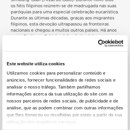
os fiéis filipinos reúnem-se de madrugada nas suas
paróquias para uma especial celebração eucarística.
Durante as últimas décadas, graças aos migrantes
filipinos, esta devoção ultrapassou as fronteiras
nacionais e chegou a muitos outros países. Há anos
que a Simbang-Gabi é celebrada também na
diocese de Roma, e hoje celebramo-la
comunitariamente aqui, na Basílica de São Pedro.
Através desta celebração, desejamos preparar-nos
para o Natal no espírito da Palavra de Deus que
Este website utiliza cookies
ouvimos, permanecendo constantes até à vinda
Utilizamos cookies para personalizar conteúdo e
definitiva do Senhor, como nos recomenda o
apóstolo Tiago (cf. 5, 7). Queremos comprometer-
anúncios, fornecer funcionalidades de redes sociais e
nos a fim de manifestar o amor e a ternura de Deus
analisar o nosso tráfego. Também partilhamos
para com todos, de maneira especial para com os
informações acerca da sua utilização do site com os
últimos. Somos chamados a ser fermento numa
nossos parceiros de redes sociais, de publicidade e de
sociedade que muitas vezes já não consegue
análise, que as podem combinar com outras informações
saborear a beleza de Deus, nem experimentar a
que lhes forneceu ou recolhidas por estes a partir da sua
graça da sua presença. E vós, queridos irmãos e
utilização dos respetivos serviços.
irmãs, que deixastes a vossa terra em busca de um
futuro melhor, tendes uma missão especial. Que a