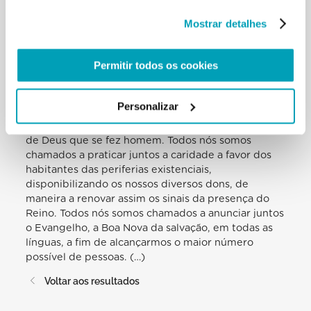
vossa fé seja “fermento” nas comunidades
Mostrar detalhes
paroquiais às quais hoje pertenceis. Encorajo-vos a
multiplicar as oportunidades de encontro para
compartilhar a vossa riqueza cultural e espiritual,
Permitir todos os cookies
deixando-vos ao mesmo tempo enriquecer pelas
experiências dos outros. Todos nós somos
convidados a construir juntos aquela comunhão na
Personalizar
diversidade, que constitui um traço distintivo do
Reino de Deus, inaugurado por Jesus Cristo, Filho
de Deus que se fez homem. Todos nós somos
chamados a praticar juntos a caridade a favor dos
habitantes das periferias existenciais,
disponibilizando os nossos diversos dons, de
maneira a renovar assim os sinais da presença do
Reino. Todos nós somos chamados a anunciar juntos
o Evangelho, a Boa Nova da salvação, em todas as
línguas, a fim de alcançarmos o maior número
possível de pessoas. (…)
Voltar aos resultados