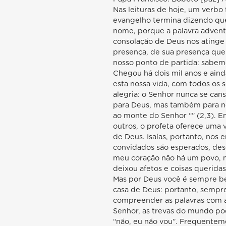
Nas leituras de hoje, um verbo
evangelho termina dizendo que
nome, porque a palavra advento 
consolação de Deus nos atinge 
presença, de sua presença que 
nosso ponto de partida: sabemo
Chegou há dois mil anos e ain
esta nossa vida, com todos os s
alegria: o Senhor nunca se cans
para Deus, mas também para nós.
ao monte do Senhor “” (2,3). 
outros, o profeta oferece uma 
de Deus. Isaías, portanto, nos
convidados são esperados, des
meu coração não há um povo, ma
deixou afetos e coisas querida
Mas por Deus você é sempre bem
casa de Deus: portanto, sempr
compreender as palavras com as 
Senhor, as trevas do mundo pod
“não, eu não vou”. Frequenteme