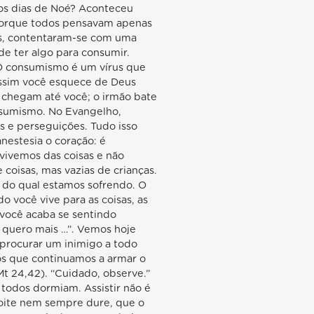
nos dias de Noé? Aconteceu
 porque todos pensavam apenas
des, contentaram-se com uma
de ter algo para consumir.
 O consumismo é um vírus que
 assim você esquece de Deus
 chegam até você; o irmão bate
onsumismo. No Evangelho,
s e perseguições. Tudo isso
anestesia o coração: é
 vivemos das coisas e não
coisas, mas vazias de crianças.
o do qual estamos sofrendo. O
 você vive para as coisas, as
e você acaba se sentindo
, quero mais …”. Vemos hoje
 procurar um inimigo a todo
s que continuamos a armar o
Mt 24,42). “Cuidado, observe.”
 todos dormiam. Assistir não é
 noite nem sempre dure, que o