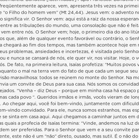
 freqüentemente aparece, vem, apresenta três vezes na primeir
 “o Filho do homem vem” (Mt 24,44). Jesus vem: o advento no
significa vir. O Senhor vem: aqui está a raiz da nossa esperan
entre as tribulações do mundo, uma consolação que não é feit
vem entre nós. O Senhor vem; hoje, o primeiro dia do ano litú
s que, além de qualquer evento favorável ou contrário, o Sen
da chegará ao fim dos tempos, mas também acontece hoje em m
eus problemas, ansiedades e incertezas, é visitada pelo Senhor
ou e nunca se cansará de nós, ele quer vir, nos visitar. Hoje, o
 De fato, na primeira leitura, Isaías profetiza: “Muitos povos 
Enquanto o mal na terra vem do fato de que cada um segue seu
visão maravilhosa: todos se reúnem no monte do Senhor. Na mo
 envia um convite de Deus para sua casa. Nós somos os convida
ejados. “Venha – diz Deus – porque em minha casa há espaço 
s cada povo “. Queridos irmãos e irmãs, vocês vieram de long
s. Ao chegar aqui, você foi bem-vindo, juntamente com dificul
-vindo convidado. Para ele, nunca somos estranhos, mas esper
e se sinta em casa aqui. Aqui chegamos a caminhar juntos em 
quais a profecia de Isaías termina: “Vinde, andemos na luz do 
em ser preferidas. Para o Senhor que vem e a seu convite par
nte, este não é um “não” direto, ousado, mas sutil. É o não do