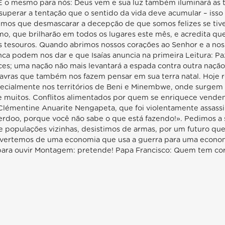
o mesmo para nós: Deus vem e sua luz também iluminará as t
superar a tentação que o sentido da vida deve acumular – isso 
emos que desmascarar a decepção de que somos felizes se tiver
, que brilharão em todos os lugares este mês, e acredita que
 tesouros. Quando abrimos nossos corações ao Senhor e a noss
ca podem nos dar e que Isaías anuncia na primeira Leitura: P
oices; uma nação não mais levantará a espada contra outra naçã
palavras que também nos fazem pensar em sua terra natal. Hoje
pecialmente nos territórios de Beni e Minembwe, onde surgem
 de muitos. Conflitos alimentados por quem se enriquece vend
 Clémentine Anuarite Nengapeta, que foi violentamente assassi
perdoo, porque você não sabe o que está fazendo!». Pedimos a
 populações vizinhas, desistimos de armas, por um futuro que
nvertemos de uma economia que usa a guerra para uma econom
ara ouvir Montagem: pretende! Papa Francisco: Quem tem cor