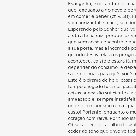
Evangelho, exortando-nos a nã
que, enquanto algo novo e per
em comer e beber (cf. v. 38). 
vida horizontal e plana, sem i
Esperando pelo Senhor que vem
afeta a fé na raiz, porque faz
que vem ao seu encontro e que
à sua porta, mas a incomoda po
quando Jesus relata os perigos
aconteceu, existe e estará lá, 
depender do consumo, é deixar-
sabemos mais para quê; você te
Este é o drama de hoje: casas 
tempo é jogado fora nos passat
coisas nunca são suficientes, a
ameaçado e, sempre insatisfeit
onde o consumismo reina: quant
custo! Portanto, enquanto o m
coração com raiva. Por tudo iss
Observar era o trabalho da sen
ceder ao sono que envolve todo