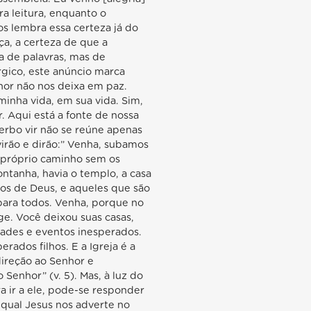
a leitura, enquanto o
s lembra essa certeza já do
ça, a certeza de que a
a de palavras, mas de
rgico, este anúncio marca
hor não nos deixa em paz.
inha vida, em sua vida. Sim,
. Aqui está a fonte de nossa
 verbo vir não se reúne apenas
virão e dirão:” Venha, subamos
 próprio caminho sem os
ntanha, havia o templo, a casa
dos de Deus, e aqueles que são
para todos. Venha, porque no
e. Você deixou suas casas,
dades e eventos inesperados.
ados filhos. E a Igreja é a
direção ao Senhor e
Senhor” (v. 5). Mas, à luz do
a ir a ele, pode-se responder
 qual Jesus nos adverte no