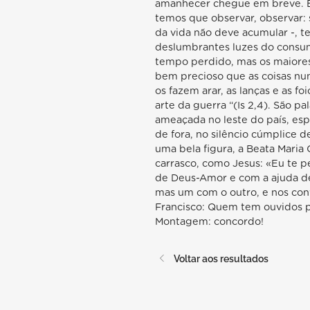
amanhecer chegue em breve. É 
temos que observar, observar: 
da vida não deve acumular -, t
deslumbrantes luzes do consumo
tempo perdido, mas os maiores
bem precioso que as coisas nun
os fazem arar, as lanças e as f
arte da guerra “(Is 2,4). São 
ameaçada no leste do país, es
de fora, no silêncio cúmplice
uma bela figura, a Beata Maria
carrasco, como Jesus: «Eu te 
de Deus-Amor e com a ajuda de
mas um com o outro, e nos co
Francisco: Quem tem ouvidos p
Montagem: concordo!
Voltar aos resultados