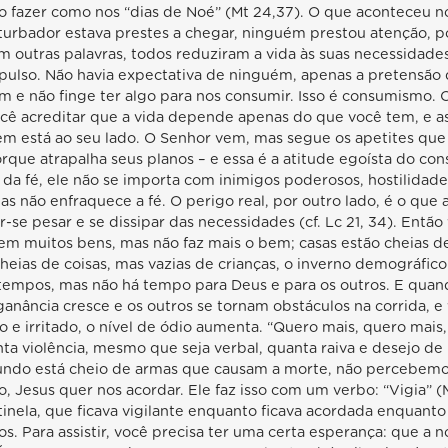
o fazer como nos “dias de Noé” (Mt 24,37). O que aconteceu 
turbador estava prestes a chegar, ninguém prestou atenção,
Em outras palavras, todos reduziram a vida às suas necessida
mpulso. Não havia expectativa de ninguém, apenas a pretensão 
 e não finge ter algo para nos consumir. Isso é consumismo.
 você acreditar que a vida depende apenas do que você tem, e
m está ao seu lado. O Senhor vem, mas segue os apetites que
rque atrapalha seus planos – e essa é a atitude egoísta do c
 da fé, ele não se importa com inimigos poderosos, hostilidade
mas não enfraquece a fé. O perigo real, por outro lado, é o que 
se pesar e se dissipar das necessidades (cf. Lc 21, 34). Então
m muitos bens, mas não faz mais o bem; casas estão cheias de 
cheias de coisas, mas vazias de crianças, o inverno demográfic
empos, mas não há tempo para Deus e para os outros. E quando
 ganância cresce e os outros se tornam obstáculos na corrida, 
o e irritado, o nível de ódio aumenta. “Quero mais, quero mais
a violência, mesmo que seja verbal, quanta raiva e desejo de
undo está cheio de armas que causam a morte, não percebemo
o, Jesus quer nos acordar. Ele faz isso com um verbo: “Vigia” (
tinela, que ficava vigilante enquanto ficava acordada enquanto
s. Para assistir, você precisa ter uma certa esperança: que a