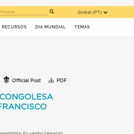
Global (
PT
)
Procurar
RECURSOS
DIA MUNDIAL
TEMAS
Official Post
PDF
A CONGOLESA
 FRANCISCO
sembléia: Eu venho [alegria]