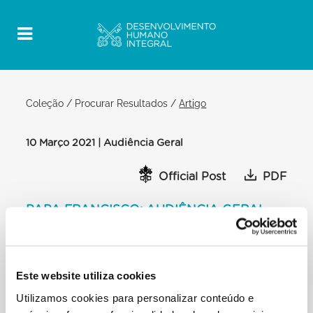
Coleção
/
Procurar Resultados
/
Artigo
10 Março 2021 | Audiência Geral
Official Post
PDF
PAPA FRANCISCO: AUDIÊNCIA GERAL
BIBLIOTECA DO PALÁCIO APOSTÓLICO
[…] Transmitimos uma mensagem de fraternidade
de Mossul e de Qaraqosh, na margem do rio Tigre,
Este website utiliza cookies
próximo das ruínas da antiga Nínive. A ocupação do
Utilizamos cookies para personalizar conteúdo e
Ei provocou a fuga de milhares de habitantes, entre
os quais muitos cristãos de diferentes Confissões e