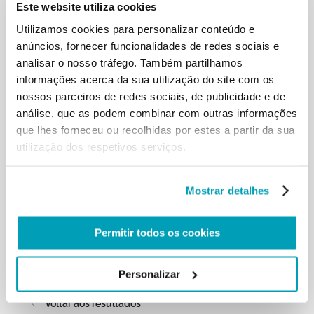
Este website utiliza cookies
a atuação do princípio de
Utilizamos cookies para personalizar conteúdo e
subsidiariedade. Assim, não permitimos que as
pessoas sejam «protagonistas do
anúncios, fornecer funcionalidades de redes sociais e
próprio resgate». No inconsciente coletivo de
analisar o nosso tráfego. Também partilhamos
alguns políticos ou de certos
informações acerca da sua utilização do site com os
sindicalistas há este lema: tudo para o povo, nada
nossos parceiros de redes sociais, de publicidade e de
com o povo. De cima para
análise, que as podem combinar com outras informações
baixo, mas sem ouvir a sabedoria do povo, sem
que lhes forneceu ou recolhidas por estes a partir da sua
deixar atuar esta sabedoria para
utilização dos respetivos serviços.
resolver problemas, neste caso para sair da crise.
Ou pensemos também no
modo de curar o vírus: ouvimos mais as grandes
Mostrar detalhes
empresas farmacêuticas do que
os profissionais da saúde, que estão na linha da
frente nos hospitais ou nos
Permitir todos os cookies
campos de refugiados. Este não é um bom
caminho! Todos devem ser ouvidos,
os que estão no alto e quantos estão em baixo,
Personalizar
todos. […]
Voltar aos resultados