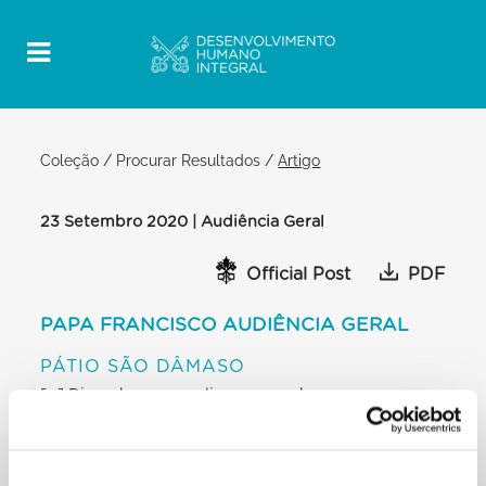
Coleção
/
Procurar Resultados
/
Artigo
23 Setembro 2020 | Audiência Geral
Official Post
PDF
PAPA FRANCISCO AUDIÊNCIA GERAL
PÁTIO SÃO DÂMASO
[…] Dizendo-o com a linguagem das pessoas
comuns: ouvimos mais os
poderosos do que os débeis e o caminho não é
este, não é o caminho humano,
não é o caminho que Jesus nos ensinou, não é esta