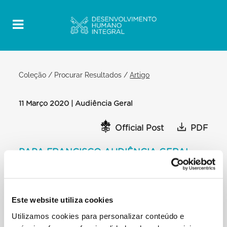
Coleção
/
Procurar Resultados
/
Artigo
11 Março 2020 | Audiência Geral
Official Post
PDF
PAPA FRANCISCO AUDIÊNCIA GERAL
BIBLIOTECA DO PALÁCIO APOSTÓLICO
Saudações: Neste momento, gostaria de me dirigir
a todos aqueles que foram atingidos pelo vírus e
Este website utiliza cookies
que sofrem pela doença, e aos muitos que vivem a
Utilizamos cookies para personalizar conteúdo e
incerteza acerca das próprias doenças. O meu
sincero agradecimento a quantos trabalham nos