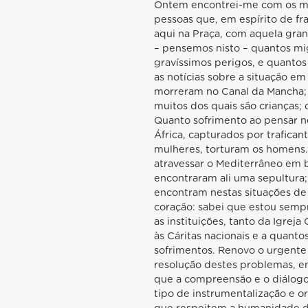
Ontem encontrei-me com os me
pessoas que, em espírito de fr
aqui na Praça, com aquela gra
– pensemos nisto – quantos mig
gravíssimos perigos, e quantos
as notícias sobre a situação e
morreram no Canal da Mancha; o
muitos dos quais são crianças
Quanto sofrimento ao pensar ne
África, capturados por trafica
mulheres, torturam os homens
atravessar o Mediterrâneo em b
encontraram ali uma sepultura;
encontram nestas situações de
coração: sabei que estou sempr
as instituições, tanto da Igrej
às Cáritas nacionais e a quant
sofrimentos. Renovo o urgente
resolução destes problemas, em 
que a compreensão e o diálogo
tipo de instrumentalização e o