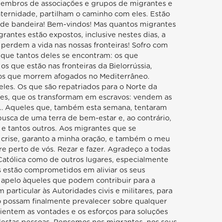
mbros de associações e grupos de migrantes e
aternidade, partilham o caminho com eles. Estão
nde bandeira! Bem-vindos! Mas quantos migrantes
rantes estão expostos, inclusive nestes dias, a
 perdem a vida nas nossas fronteiras! Sofro com
m que tantos deles se encontram: os que
s que estão nas fronteiras da Bielorrússia,
; os que morrem afogados no Mediterrâneo.
les. Os que são repatriados para o Norte da
ntes, que os transformam em escravos: vendem as
… Aqueles que, também esta semana, tentaram
usca de uma terra de bem-estar e, ao contrário,
 e tantos outros. Aos migrantes que se
 crise, garanto a minha oração, e também o meu
e perto de vós. Rezar e fazer. Agradeço a todas
a Católica como de outros lugares, especialmente
os estão comprometidos em aliviar os seus
 apelo àqueles que podem contribuir para a
particular às Autoridades civis e militares, para
 possam finalmente prevalecer sobre qualquer
rientem as vontades e os esforços para soluções