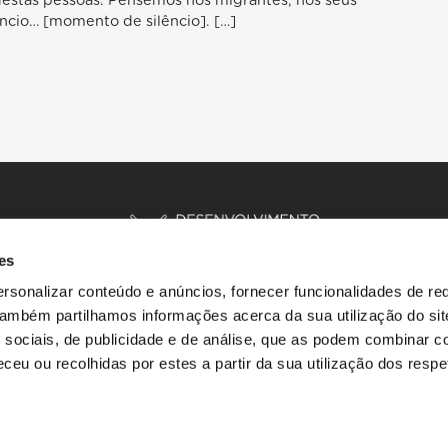
estas pessoas. Pensemos nos migrantes, nos seus
ncio… [momento de silêncio]. […]
es
rsonalizar conteúdo e anúncios, fornecer funcionalidades de re
 Também partilhamos informações acerca da sua utilização do si
INÍCIO
HISTÓRIAS
RECURSOS
 sociais, de publicidade e de análise, que as podem combinar c
ceu ou recolhidas por estes a partir da sua utilização dos respe