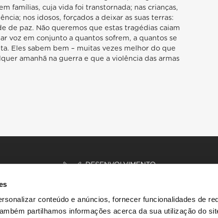
 famílias, cuja vida foi transtornada; nas crianças,
ncia; nos idosos, forçados a deixar as suas terras:
e de paz. Não queremos que estas tragédias caiam
r voz em conjunto a quantos sofrem, a quantos se
ta. Eles sabem bem – muitas vezes melhor do que
lquer amanhã na guerra e que a violência das armas
es
rsonalizar conteúdo e anúncios, fornecer funcionalidades de re
 Também partilhamos informações acerca da sua utilização do si
INÍCIO
HISTÓRIAS
RECURSOS