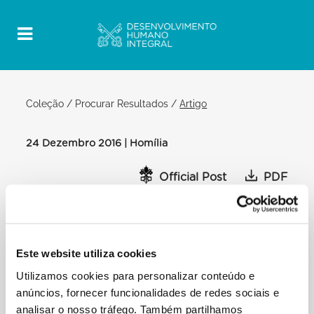
Coleção
/
Procurar Resultados
/
Artigo
24 Dezembro 2016 | Homília
Official Post
PDF
NATAL DO SENHOR HOMILIA DO PAPA
FRANCISCO
[…] Deixemo-nos interpelar pelo Menino na
Este website utiliza cookies
manjedoura, mas deixemo-nos
Utilizamos cookies para personalizar conteúdo e
interpelar também pelas crianças que, hoje, não são
anúncios, fornecer funcionalidades de redes sociais e
reclinadas num berço nem
analisar o nosso tráfego. Também partilhamos
acariciadas pelo carinho duma mãe e dum pai, mas