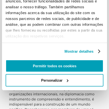
anúncios, fornecer funcionalidades de redes sociais e
não nasceu como a de cada pessoa que necessita
analisar o nosso tráfego. Também partilhamos
de cuidados. Não podemos, não devemos olhar
informações acerca da sua utilização do site com os
para o outro lado quando crentes de várias
religiões são perseguidos em diferentes partes do
nossos parceiros de redes sociais, de publicidade e de
mundo. O uso da religião para incitar ao ódio, à
análise, que as podem combinar com outras informações
violência, à opressão, ao extremismo e ao fanatismo
que lhes forneceu ou recolhidas por estes a partir da sua
cego, assim como para forçar as pessoas ao exílio e
utilização dos respetivos serviços.
à marginalização, clama pelo castigo de Deus. Mas a
corrida armamentista e o rearmamento nuclear
também clama pelo castigo de Deus. E é imoral não
Mostrar detalhes
só o uso mas também a posse de armas nucleares,
que são tão destrutivas que até o mero perigo de
um acidente representa uma terrível ameaça para a
Permitir todos os cookies
humanidade. Não permaneçamos indiferentes face
às muitas guerras que continuam a ser combatidas
e que veem sucumbir tantas pessoas inocentes. A
Personalizar
confiança no diálogo entre os povos e entre as
nações, no multilateralismo, no papel das
organizações internacionais, na diplomacia como
instrumento de compreensão e entendimento, é
indispensável para a construção de um mundo