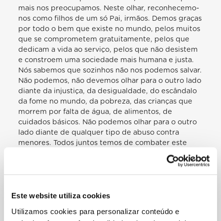
mais nos preocupamos. Neste olhar, reconhecemo-
nos como filhos de um só Pai, irmãos. Demos graças
por todo o bem que existe no mundo, pelos muitos
que se comprometem gratuitamente, pelos que
dedicam a vida ao serviço, pelos que não desistem
e constroem uma sociedade mais humana e justa.
Nós sabemos que sozinhos não nos podemos salvar.
Não podemos, não devemos olhar para o outro lado
diante da injustiça, da desigualdade, do escândalo
da fome no mundo, da pobreza, das crianças que
morrem por falta de água, de alimentos, de
cuidados básicos. Não podemos olhar para o outro
lado diante de qualquer tipo de abuso contra
menores. Todos juntos temos de combater este
flagelo. Não podemos fechar os olhos a muitos dos
nossos irmãos e irmãs que, por causa de conflitos e
violência, miséria ou mudanças climáticas, deixam
os seus países e muitas vezes encontram um triste
destino. Não devemos ficar indiferentes diante da
Este website utiliza cookies
dignidade humana espezinhada e explorada, dos
Utilizamos cookies para personalizar conteúdo e
ataques contra a vida humana, tanto a que ainda