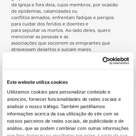
da Igreja e fora dela, cujos membros, por ocasião
de epidemias, calamidades ou
conflitos armados, enfrentam fadigas e perigos
para cuidar dos feridos e doentes e
para sepultar os mortos. Ao lado deles, quero
mencionar as pessoas e as
associações que socorrem os emigrantes que
atravessam desertos e sulcam mares
à procura de melhores condições de vida. Estas
acções são obras de misericórdia
corporal e espiritual, sobre as quais seremos
julgados no fim da nossa vida. […]
[…] Além disso, quantas famílias, no meio de
Este website utiliza cookies
inúmeras dificuldades laborais e
Utilizamos cookies para personalizar conteúdo e
sociais, se esforçam concretamente, à custa de
anúncios, fornecer funcionalidades de redes sociais e
muitos sacrifícios, por educar os
analisar o nosso tráfego. Também partilhamos
seus filhos «contracorrente» nos valores da
informações acerca da sua utilização do site com os
solidariedade, da compaixão e da
fraternidade! Quantas famílias abrem os seus
nossos parceiros de redes sociais, de publicidade e de
corações e as suas casas a quem está
análise, que as podem combinar com outras informações
necessitado, como os refugiados e os emigrantes!
que lhes forneceu ou recolhidas por estes a partir da sua