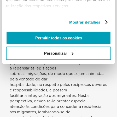
Quero agradecer de modo
utilização dos respetivos serviços.
particular a todas as pessoas, famílias, paróquias,
comunidades religiosas,
mosteiros e santuários que responderam
Mostrar detalhes
prontamente ao meu apelo a acolher uma
família de refugiados.[28] […]
[…] Também os Estados são chamados a cumprir
Permitir todos os cookies
gestos concretos, actos corajosos
a bem das pessoas mais frágeis da sociedade, como
os reclusos, os migrantes, os
Personalizar
desempregados e os doentes.[…]
[…] Quanto aos migrantes, quero dirigir um convite
a repensar as legislações
sobre as migrações, de modo que sejam animadas
pela vontade de dar
hospitalidade, no respeito pelos recíprocos deveres
e responsabilidades, e possam
facilitar a integração dos migrantes. Nesta
perspectiva, dever-se-ia prestar especial
atenção às condições para conceder a residência
aos migrantes, lembrando-se de