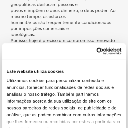
geopolíticas deslocam pessoas e
povos e impõem o deus dinheiro, o deus poder. Ao
mesmo tempo, os esforços
humanitários são frequentemente condicionados
por imposições comerciais e
ideológicas.
Por isso, hoje é preciso um compromisso renovado
para proteger todas as pessoas
na sua vida quotidiana e salvaguardar a sua
dignidade e os seus direitos humanos,
a sua segurança e as suas necessidades integrais.
Contemporaneamente, é
Este website utiliza cookies
necessário preservar a liberdade e a identidade
Utilizamos cookies para personalizar conteúdo e
cultural e social dos povos; sem
anúncios, fornecer funcionalidades de redes sociais e
que isto leve a fechamentos mas que favoreça a
analisar o nosso tráfego. Também partilhamos
cooperação, o diálogo e,
informações acerca da sua utilização do site com os
especialmente, a paz.
«Não deixar ninguém para trás» e «Fazer o melhor
nossos parceiros de redes sociais, de publicidade e de
que pudermos» pedem-nos que
análise, que as podem combinar com outras informações
não nos resignemos, que assumamos a
que lhes forneceu ou recolhidas por estes a partir da sua
responsabilidade das decisões e ações