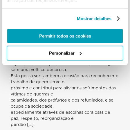
utilização dos respetivos serviços.
diante das vítimas. Façamo-lo primeiro
pessoalmente, depois juntos, coordenando
as forças e a ação no respeito recíproco das
Mostrar detalhes
diversas habilidades e setores de
competência, sem discriminar mas acolhendo.
Noutras palavras: não deve existir
Permitir todos os cookies
família alguma sem casa, refugiado algum sem
acolhimento, pessoa alguma sem
dignidade, ferido algum sem assistência, criança
Personalizar
alguma sem infância, jovem
algum, moça ou rapaz, sem um futuro, idoso algum
sem uma velhice decorosa.
Esta possa ser também a ocasião para reconhecer o
trabalho de quem serve o
próximo e contribui para aliviar os sofrimentos das
vítimas de guerras e
calamidades, dos prófugos e dos refugiados, e se
ocupa da sociedade,
especialmente através de escolhas corajosas de
paz, respeito, reorganização e
perdão […]