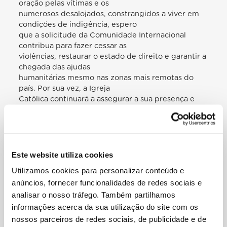
oração pelas vítimas e os
numerosos desalojados, constrangidos a viver em
condições de indigência, espero
que a solicitude da Comunidade Internacional
contribua para fazer cessar as
violências, restaurar o estado de direito e garantir a
chegada das ajudas
humanitárias mesmo nas zonas mais remotas do
país. Por sua vez, a Igreja
Católica continuará a assegurar a sua presença e
colaboração, empenhando-se
generosamente por fornecer toda a ajuda possível
à população e sobretudo por
reconstruir um clima de reconciliação e de paz
entre todas as componentes da
Este website utiliza cookies
sociedade. Reconciliação e paz aparecem como
Utilizamos cookies para personalizar conteúdo e
prioridades fundamentais também
anúncios, fornecer funcionalidades de redes sociais e
noutras partes do continente africano. Refiro-me
analisar o nosso tráfego. Também partilhamos
particularmente ao Mali, onde já
se nota positivamente a restauração das estruturas
informações acerca da sua utilização do site com os
democráticas do país, e
nossos parceiros de redes sociais, de publicidade e de
também ao Sudão do Sul, onde, pelo contrário, a