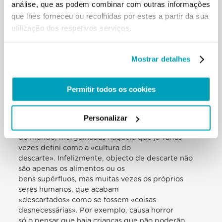
análise, que as podem combinar com outras informações
instabilidade política do último
que lhes forneceu ou recolhidas por estes a partir da sua
período já provocou numerosos mortos e uma nova
utilização dos respetivos serviços.
emergência humanitária. […]
39
[…] A paz é ferida ainda por toda e qualquer
Mostrar detalhes
negação da dignidade humana e,
primariamente, pela impossibilidade de se
alimentar de forma suficiente. Não
Permitir todos os cookies
podem deixar-nos indiferentes os rostos de
quantos padecem fome, sobretudo das
crianças, se pensarmos quanta comida é
Personalizar
desperdiçada cada dia em tantas partes
do mundo, mergulhadas naquela que já várias
vezes defini como a «cultura do
descarte». Infelizmente, objecto de descarte não
são apenas os alimentos ou os
bens supérfluos, mas muitas vezes os próprios
seres humanos, que acabam
«descartados» como se fossem «coisas
desnecessárias». Por exemplo, causa horror
só o pensar que haja crianças que não poderão