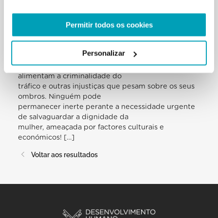
Esta realidade é uma vergonha das nossas
sociedades que se vangloriam de ser
Permitir todos os cookies
modernas e de ter alcançado altos níveis de cultura
e de desenvolvimento. A
corrupção difundida e a busca do lucro a qualquer
Personalizar
preço privam os inocentes e os
mais débeis das oportunidades de uma vida digna,
alimentam a criminalidade do
tráfico e outras injustiças que pesam sobre os seus
ombros. Ninguém pode
permanecer inerte perante a necessidade urgente
de salvaguardar a dignidade da
mulher, ameaçada por factores culturais e
económicos! […]
Voltar aos resultados