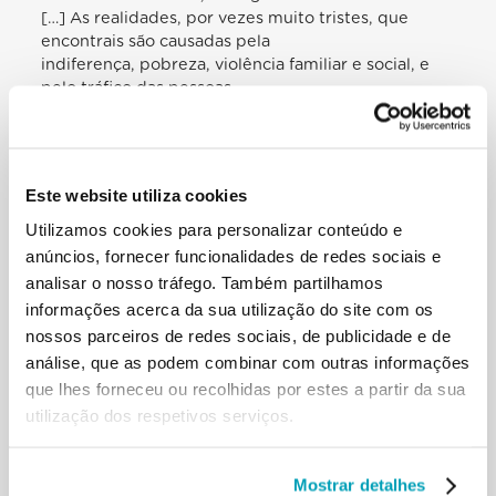
[…] As realidades, por vezes muito tristes, que
encontrais são causadas pela
indiferença, pobreza, violência familiar e social, e
pelo tráfico das pessoas
humanas. Além disso, não falta o sofrimento devido
às separações conjugais e ao
nascimento de crianças fora do matrimónio,
destinadas com frequência a uma vida
Este website utiliza cookies
«vadia». As crianças e as mulheres que vivem na rua
não são números, não são
Utilizamos cookies para personalizar conteúdo e
«pacotes» para trocar; são seres humanos com um
anúncios, fornecer funcionalidades de redes sociais e
nome e um rosto, com uma
analisar o nosso tráfego. Também partilhamos
identidade doada por Deus a cada uma delas. São
informações acerca da sua utilização do site com os
filhos de Deus como nós, iguais a
nossos parceiros de redes sociais, de publicidade e de
nós, com os nossos mesmos direitos.[…]
análise, que as podem combinar com outras informações
[…] É preocupante constatar que está a aumentar o
que lhes forneceu ou recolhidas por estes a partir da sua
número das jovens e das
mulheres obrigadas a ganhar a vida pela estrada,
utilização dos respetivos serviços.
vendendo o próprio corpo,
exploradas pelas organizações criminosas e, às
vezes, por parentes e familiares.
Mostrar detalhes