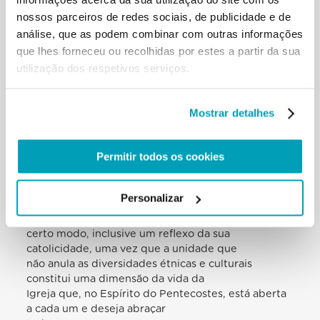
318
nossos parceiros de redes sociais, de publicidade e de
Magistério,(7) de políticas capazes de favorecer e
análise, que as podem combinar com outras informações
privilegiar as reunificações
que lhes forneceu ou recolhidas por estes a partir da sua
familiares. No que diz respeito às populações
utilização dos respetivos serviços.
autóctones, elas devem ser ajudadas,
sensibilizando-as adequadamente e preparando-as
de forma positiva para os
Mostrar detalhes
process0s de integração, nem sempre simples e
imediatos, mas sempre essenciais
e imprescindíveis para o futuro. Por isso, são
Permitir todos os cookies
necessários também programas
específicos, que favoreçam o encontro significativo
com o próximo. Além disso,
Personalizar
para a comunidade cristã, a integração pacífica de
pessoas de várias culturas é, de
certo modo, inclusive um reflexo da sua
catolicidade, uma vez que a unidade que
não anula as diversidades étnicas e culturais
constitui uma dimensão da vida da
Igreja que, no Espírito do Pentecostes, está aberta
a cada um e deseja abraçar