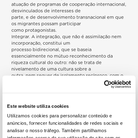
atuação de programas de cooperação internacional,
desvinculados de interesses de
parte, e de desenvolvimento transnacional em que
os migrantes possam participar
como protagonistas.
Integrar. A integração, que não é assimilação nem
incorporação, constitui um
processo bidirecional, que se baseia
essencialmente no mútuo reconhecimento da
riqueza cultural do outro: não se trata de
nivelamento de uma cultura sobre a
outra, nem sequer de isolamento recíproco, com o
risco de «guetizações» nefastas
e perigosas. No que se refere a quantos chegam e
são chamados a não se fechar à
cultura e às tradições do país anfitrião, respeitando
Este website utiliza cookies
antes de tudo as suas leis, não
deve ser absolutamente ignorada a dimensão
Utilizamos cookies para personalizar conteúdo e
familiar do processo de integração:
anúncios, fornecer funcionalidades de redes sociais e
por isso, sinto que devo reiterar a necessidade,
analisar o nosso tráfego. Também partilhamos
várias vezes salientada pelo
informações acerca da sua utilização do site com os