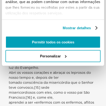
análise, que as podem combinar com outras informações
para vós».[14]Criai um espaço
que lhes forneceu ou recolhidas por estes a partir da sua
acolhedor e disponível para que entrem na vossa
utilização dos respetivos serviços.
vida todos os menores do vosso
tempo: os marginalizados, homens e mulheres que
vivem nas nossas ruas, nos
Mostrar detalhes
nossos parques ou nas estações; os milhares de
desempregados, jovens e adultos;
muitos doentes que não têm acesso aos cuidados
Permitir todos os cookies
adequados, muitos idos
abandonados; as mulheres maltratadas; os
migrantes que buscam uma vida digna;
Personalizar
todos os que vivem nas periferias existenciais,
privados de dignidade e também da
luz do Evangelho.
Abri os vossos corações e abraçai os leprosos do
nosso tempo e, depois de ter
tomado consciência da misericórdia que o Senhor
teve convosco,[15] sede
misericordiosos com eles, como o vosso pai São
Francisco;[16] e, come ele,
aprendei a ser «enfermos com os enfermos, aflitos