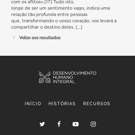
com os aflitos».[17] Tudo isto,
longe de ser um sentimento vago, indica uma
relação tão profunda entre pessoas
que, transformando o vosso coração, vos levará a
compartilhar o destino deles. […]
Voltar aos resultados
INÍCIO
HISTÓRIAS
RECURSOS