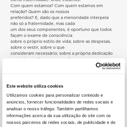
Com quem estamos? Com quem estamos em
relação? Quem são os nossos
preferidos? E, dado que a menoridade interpela
não só a fraternidade, mas cada
um dos seus componentes, é oportuno que todos
façam o exame de consciência
sobre o próprio estilo de vida; sobre as despesas,
sobre o vestir, sobre o que
consideram necessário; sobre a própria dedicação
aos outros, sobre o escapar do
espírito de cuidar demasiado de si mesmos, até da
própria fraternidade.
E, por favor, quando desempenhardes qualquer
atividade em prol dos “mais
Este website utiliza cookies
pequeninos”, dos excluídos e dos últimos, nunca o
Utilizamos cookies para personalizar conteúdo e
façais de um pedestal de
superioridade. Ao contrário, pensai que tudo o que
anúncios, fornecer funcionalidades de redes sociais e
fazeis por eles é um modo de
analisar o nosso tráfego. Também partilhamos
devolver o que recebestes gratuitamente. Como
informações acerca da sua utilização do site com os
admoesta Francisco na Carta a
nossos parceiros de redes sociais, de publicidade e de
toda a Ordem: «Nada de vós mesmos retenhais