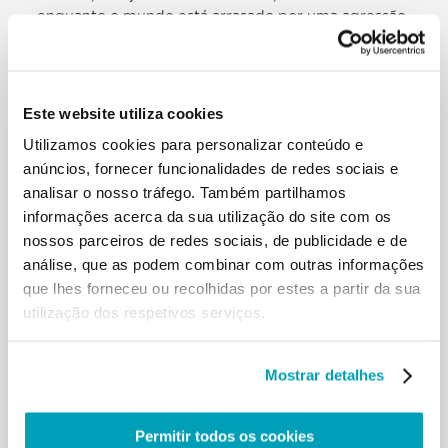
enquanto o mundo está arrasado por uma agressão
bélica cruel e insensata, na
qual muitos cristãos lutam entre si. Mas perante o
escândalo da guerra, em
primeiro lugar, não é preciso fazer considerações:
Este website utiliza cookies
há que chorar, socorrer e
converter-se. Há que chorar as vítimas e o
Utilizamos cookies para personalizar conteúdo e
demasiado sangue derramado, a morte
anúncios, fornecer funcionalidades de redes sociais e
de tantos inocentes, os traumas de famílias,
analisar o nosso tráfego. Também partilhamos
cidades, de um povo inteiro: quanto
informações acerca da sua utilização do site com os
sofrimento naqueles que perderam os afetos mais
nossos parceiros de redes sociais, de publicidade e de
queridos e são obrigados a
análise, que as podem combinar com outras informações
abandonar a sua casa e pátria! Depois é preciso
que lhes forneceu ou recolhidas por estes a partir da sua
socorrer estes irmãos e irmãs: é
uma exortação à caridade que, como cristãos,
utilização dos respetivos serviços.
somos obrigados a exercer em
relação a Jesus migrante, pobre e ferido. Mas há
também que se converter para
Mostrar detalhes
compreender que as conquistas armadas,
expansionismos e imperialismos nada
Permitir todos os cookies
têm a ver com o Reino que Jesus anunciou, com o