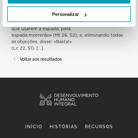
Senhor da Páscoa que no
Getsémani pediu aos discípulos que renunciassem
Personalizar
à violência, que voltassem a
colocar a espada no seu lugar, «pois todos aqueles
que usarem a espada, pela
espada morrerão» (Mt 26, 52); e, eliminando todas
as objeções, disse: «Basta!»
(Lc 22, 51). […]
Voltar aos resultados
INÍCIO
HISTÓRIAS
RECURSOS