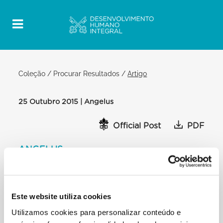
Coleção
/
Procurar Resultados
/
Artigo
25 Outubro 2015 | Angelus
Official Post
PDF
ANGELUS
PRAÇA SÃO PEDRO
[…] Confesso-vos que confrontei esta profecia do
povo a caminho também com as
Este website utiliza cookies
imagens dos refugiados em marcha pelas estradas
Utilizamos cookies para personalizar conteúdo e
da Europa, uma realidade
dramática dos nossos dias. Também a eles Deus diz: