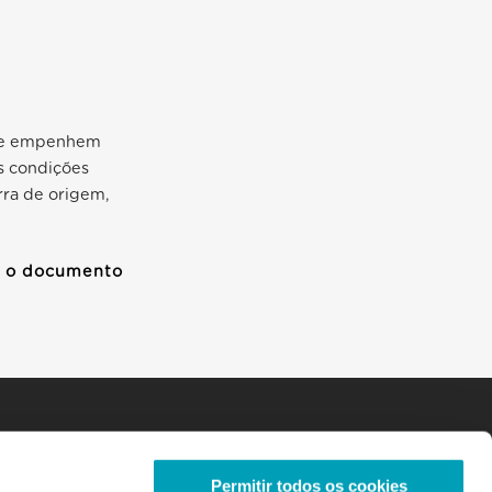
s se empenhem
s condições
rra de origem,
a o documento
Permitir todos os cookies