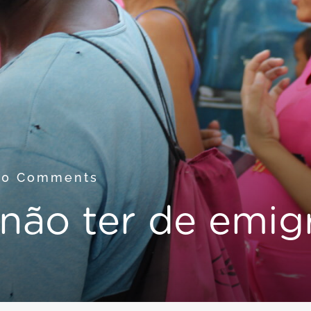
3
0 Comments
 não ter de emig