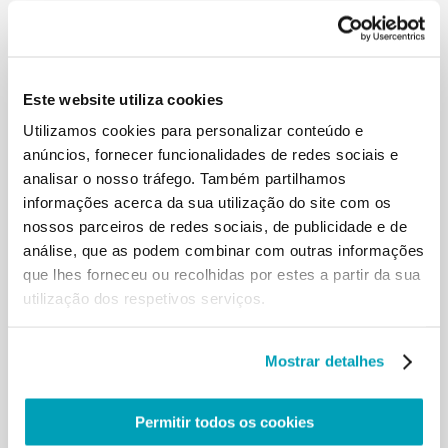
O relatório incide em 40 boas práticas
implementadas pela Igreja Católica em Europa em
2020, durante a pandemia, de acordo com os
Este website utiliza cookies
quatro verbos do Papa Francisco para a migração:
Utilizamos cookies para personalizar conteúdo e
acolher, promover, proteger e integrar.
anúncios, fornecer funcionalidades de redes sociais e
analisar o nosso tráfego. Também partilhamos
informações acerca da sua utilização do site com os
nossos parceiros de redes sociais, de publicidade e de
RELATED POSTS:
análise, que as podem combinar com outras informações
que lhes forneceu ou recolhidas por estes a partir da sua
utilização dos respetivos serviços.
Mostrar detalhes
Permitir todos os cookies