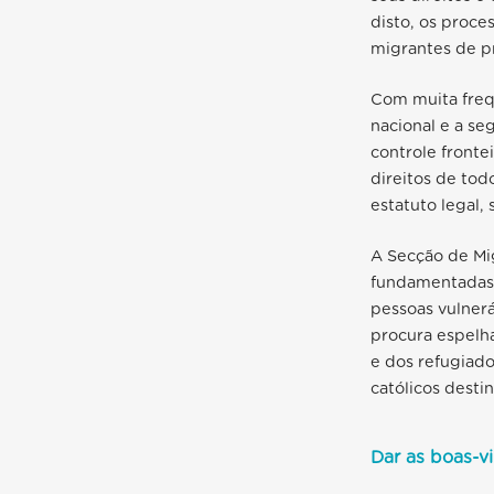
disto, os proce
migrantes de p
Com muita freq
nacional e a se
controle fronte
direitos de tod
estatuto legal,
A Secção de Mig
fundamentadas n
pessoas vulner
procura espelh
e dos refugiado
católicos destin
Dar as boas-v