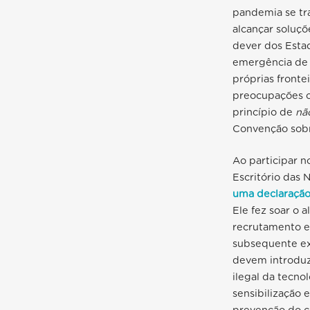
pandemia se tr
alcançar soluçõ
dever dos Esta
emergência de s
próprias fronte
preocupações c
princípio de
nã
Convenção sobr
Ao participar 
Escritório das
uma declaraçã
Ele fez soar o a
recrutamento e
subsequente ex
devem introduz
ilegal da tecno
sensibilização 