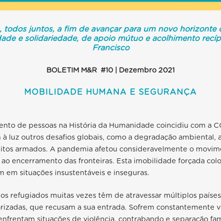
 todos juntos, a fim de avançar para um novo horizonte 
dade e solidariedade, de apoio mútuo e acolhimento recí
Francisco
BOLETIM M&R #10 | Dezembro 2021
MOBILIDADE HUMANA E SEGURANÇA
nto de pessoas na História da Humanidade coincidiu com a C
 luz outros desafios globais, como a degradação ambiental, a
flitos armados. A pandemia afetou consideravelmente o movim
ao encerramento das fronteiras. Esta imobilidade forçada col
m em situações insustentáveis e inseguras.
os refugiados muitas vezes têm de atravessar múltiplos paíse
tarizadas, que recusam a sua entrada. Sofrem constantemente v
 enfrentam situações de violência, contrabando e separação fam