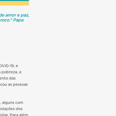
de amor e paz,
proco.” Papa
OVID-19, e
 pobreza, a
ento das
ocou as pessoas
s, alguns com
iolações dos
iliar. Para além