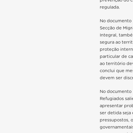
prevenção do c
regulada.
No documento
Secção de Migr
Integral, també
segura ao terri
proteção interna
particular de c
ao território d
conclui que me
devem ser discr
No documento
Refugiados sali
apresentar prob
ser detida seja 
pressupostos, 
governamentais