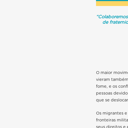
“Colaboremos,
de fraterni
O maior movime
vieram também à
fome, e os con
pessoas devido 
que se desloca
Os migrantes e 
fronteiras mili
seus direitos e