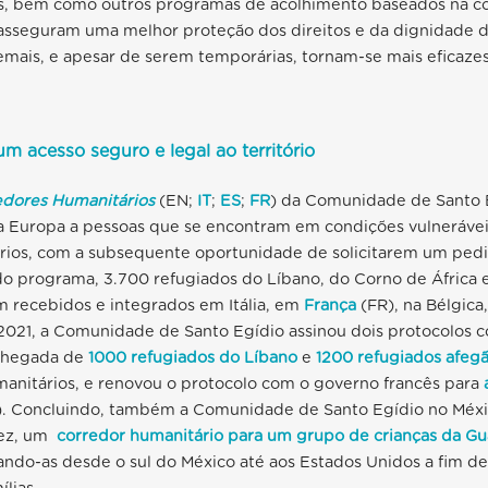
, bem como outros programas de acolhimento baseados na c
 asseguram uma melhor proteção dos direitos e da dignidade 
emais, e apesar de serem temporárias, tornam-se mais eficaze
m acesso seguro e legal ao território
edores Humanitários
(EN;
IT
;
ES
;
FR
) da Comunidade de Santo 
na Europa a pessoas que se encontram em condições vulnerávei
rios, com a subsequente oportunidade de solicitarem um pedid
do programa, 3.700 refugiados do Líbano, do Corno de África e
m recebidos e integrados em Itália, em
França
(FR), na Bélgica
2021, a Comunidade de Santo Egídio assinou dois protocolos 
 chegada de
1000 refugiados do Líbano
e
1200 refugiados afeg
anitários, e renovou o protocolo com o governo francês para
. Concluindo, também a Comunidade de Santo Egídio no Méxi
vez, um
corredor humanitário para um grupo de crianças da G
ndo-as desde o sul do México até aos Estados Unidos a fim de