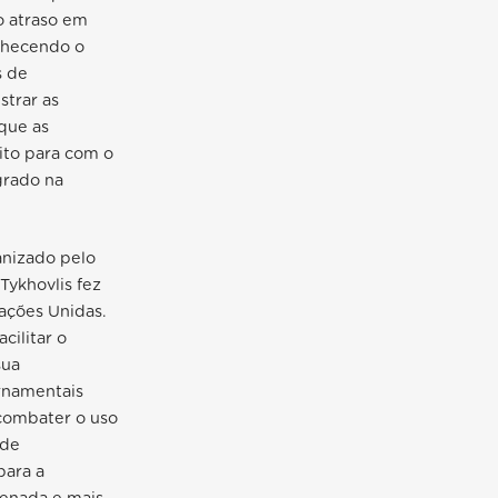
o atraso em
onhecendo o
s de
strar as
 que as
to para com o
grado na
anizado pelo
Tykhovlis fez
ações Unidas.
cilitar o
sua
rnamentais
 combater o uso
 de
para a