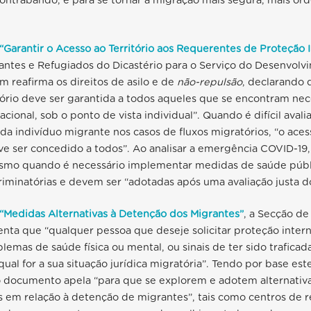
ontrabando, e para se tornar a migração mais segura, mais or
“Garantir o Acesso ao Território aos Requerentes de Proteção I
antes e Refugiados do Dicastério para o Serviço do Desenvo
m reafirma os direitos de asilo e de
não-repulsão
, declarando 
tório deve ser garantida a todos aqueles que se encontram ne
cional, sob o ponto de vista individual”. Quando é difícil avalia
ada indivíduo migrante nos casos de fluxos migratórios, “o ace
eve ser concedido a todos”. Ao analisar a emergência COVID-1
smo quando é necessário implementar medidas de saúde públi
iminatórias e devem ser “adotadas após uma avaliação justa do
“Medidas Alternativas à Detenção dos Migrantes”
, a Secção de
enta que “qualquer pessoa que deseje solicitar proteção intern
lemas de saúde física ou mental, ou sinais de ter sido trafica
qual for a sua situação jurídica migratória”. Tendo por base est
o documento apela “para que se explorem e adotem alternativ
 em relação à detenção de migrantes”, tais como centros de 