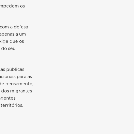
o impedem os
 com a defesa
 apenas a um
xige que os
 do seu
as públicas
cionais para as
 de pensamento,
a dos migrantes
 agentes
territórios.