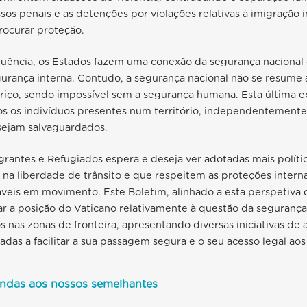
ssos penais e as detenções por violações relativas à imigraçã
rocurar proteção.
uência, os Estados fazem uma conexão da segurança nacional
gurança interna. Contudo, a segurança nacional não se resume
iriço, sendo impossível sem a segurança humana. Esta última e
os os indivíduos presentes num território, independentemente
 sejam salvaguardados.
rantes e Refugiados espera e deseja ver adotadas mais polític
a liberdade de trânsito e que respeitem as proteções interna
áveis em movimento. Este Boletim, alinhado a esta perspetiva
ar a posição do Vaticano relativamente à questão da seguranç
s nas zonas de fronteira, apresentando diversas iniciativas de
adas a facilitar a sua passagem segura e o seu acesso legal aos 
indas aos nossos semelhantes