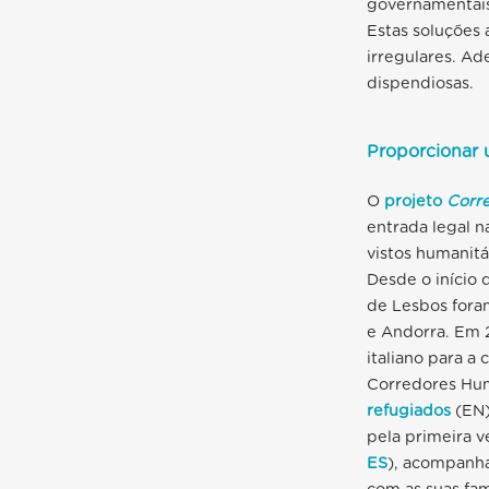
governamentais
Estas soluções
irregulares. Ad
dispendiosas.
Proporcionar u
O
projeto
Corr
entrada legal 
vistos humanitá
Desde o início 
de Lesbos fora
e Andorra. Em 
italiano para a
Corredores Hum
refugiados
(EN)
pela primeira 
ES
), acompanha