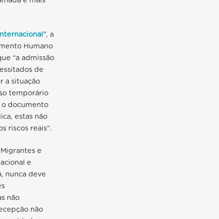
denada e mais
nternacional”
, a
lvimento Humano
que “a admissão
cessitados de
r a situação
sso temporário
9, o documento
ca, estas não
s riscos reais”.
 Migrantes e
acional e
da, nunca deve
es
as não
recepção não