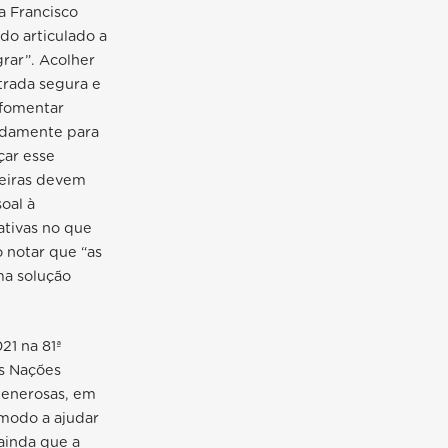
a Francisco
do articulado a
rar”. Acolher
trada segura e
 fomentar
adamente para
çar esse
teiras devem
oal à
ativas no que
 notar que “as
ma solução
21 na 81ª
s Nações
generosas, em
modo a ajudar
ainda que a