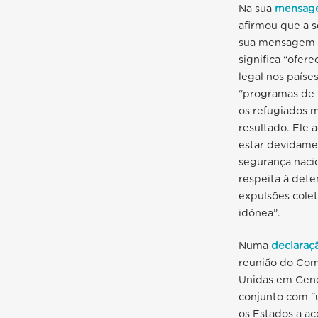
Na sua
mensage
afirmou que a s
sua mensagem at
significa “ofer
legal nos paíse
“programas de 
os refugiados m
resultado. Ele 
estar devidame
segurança naci
respeita à det
expulsões colet
idónea”.
Numa
declaraç
reunião do Com
Unidas em Geneb
conjunto com “
os Estados a a