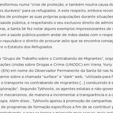
ansformou numa “crise de proteção, e também noutra causa d
es duráveis” para os refugiados. A este respeito, embora rec
dos de proteger as suas próprias populações durante situaçõe
aúde pública, e respeitando o seu exclusivo direito de admini
iras, a Santa Sé fez notar alguns exemplos impressionantes de
om a saúde pública podem andar de mãos dadas com o respei
o-repulsão
e o direito de procurar asilo que se encontra consa
e o Estatuto dos Refugiados.
no “Grupo de Trabalho sobre o Contrabando de Migrantes”, org
 Nações Unidas sobre Drogas e Crime (UNODC) em Viena, Yuriy 
o
(EN) em nome do Observador Permanente da Santa Sé nas N
larme sobre a chamada “surface” e “dark” web, “utilizada para fa
 o transporte no contrabando de migrantes […] conduzindo à 
ploração”. Segundo Tykhovlis, os agentes estatais e não-gove
ir mecanismos, de maneira a incrementar a transparência e a
logia. Além disso , Tykhovlis apelou à promoção de campanhas
e de programas de formação específicos a fim de se contribuir 