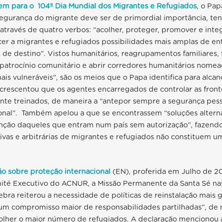
m para o 104º Dia Mundial dos Migrantes e Refugiados
, o Pap
egurança do migrante deve ser de primordial importância, ten
ravés de quatro verbos: “acolher, proteger, promover e integ
ecer a migrantes e refugiados possibilidades mais amplas de en
s de destino”. Vistos humanitários, reagrupamentos familiares,
patrocínio comunitário e abrir corredores humanitários nome
ais vulneráveis”, são os meios que o Papa identifica para alcan
acrescentou que os agentes encarregados de controlar as fron
nte treinados, de maneira a “antepor sempre a segurança pess
onal”. Também apelou a que se encontrassem “soluções altern
enção daqueles que entram num país sem autorização”, fazendo
ivas e arbitrárias de migrantes e refugiados não constituem u
ão sobre proteção internacional
(EN), proferida em Julho de 20
ité Executivo do ACNUR, a Missão Permanente da Santa Sé na
ra reiterou a necessidade de políticas de reinstalação mais 
um compromisso maior de responsabilidades partilhadas”, de 
colher o maior número de refugiados. A declaração mencionou 