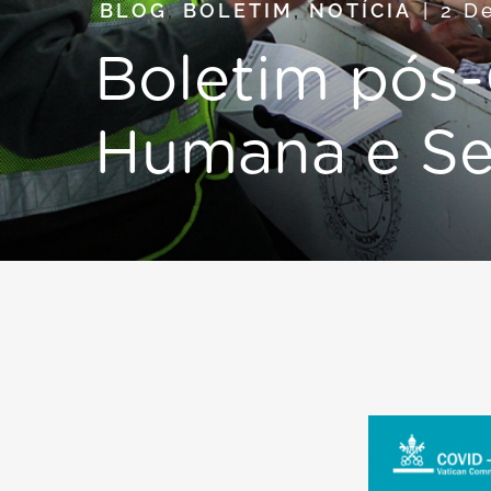
BLOG
,
BOLETIM
,
NOTÍCIA
2 D
Boletim pós
Humana e Se