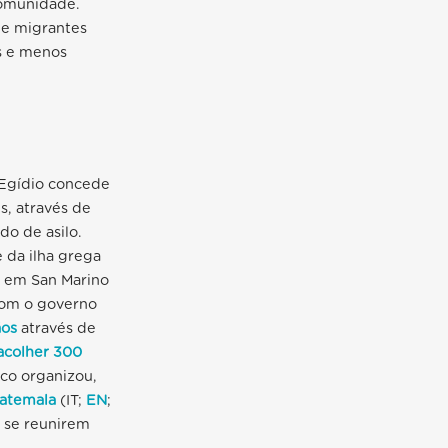
omunidade.
de migrantes
s e menos
Egídio concede
s, através de
o de asilo.
 da ilha grega
, em San Marino
com o governo
ãos
através de
acolher 300
co organizou,
uatemala
(IT;
EN
;
 se reunirem