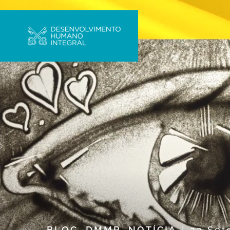
BLOG
,
DMMR
,
NOTÍCIA
23 Se