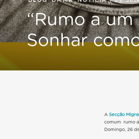
“Rumo a um 
Sonhar como
A
Secção Migra
comum rumo ao 
Domingo, 26 d