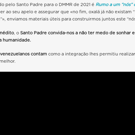
do pelo Santo Padre para o DMMR de 2021 é
Rumo a um “nós” 
er ao seu apelo e assegurar que «no fim, oxalá já não existam 
», enviamos materiais úteis para construirmos juntos este “nós
inédito
, o
Santo Padre convida-nos a não ter medo de sonhar e
a humanidade.
 venezuelanos contam
como a integração lhes permitiu realiza
melhor.