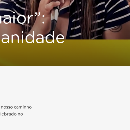
aior”:
anidade
o nosso caminho
elebrado no