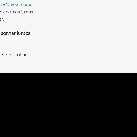
cada vez maior
“os outros”, mas
”.
 sonhar juntos
r-se e sonhar