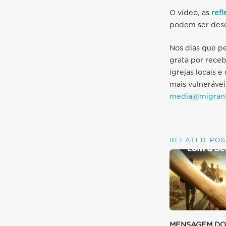
O vídeo, as
refl
podem ser desca
Nos dias que p
grata por receb
igrejas locais 
mais vulneráve
media@migrant
RELATED POS
MENSAGEM DO