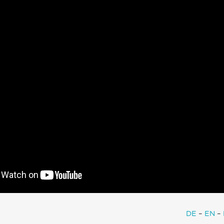
DE
–
EN
–