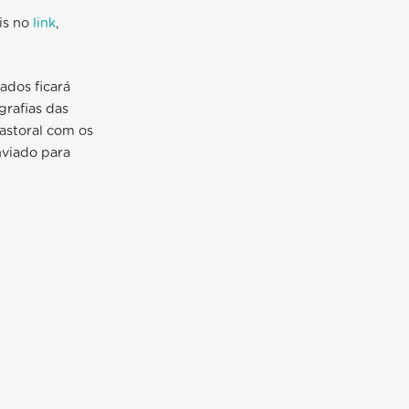
is no
link
,
ados ficará
grafias das
astoral com os
nviado para