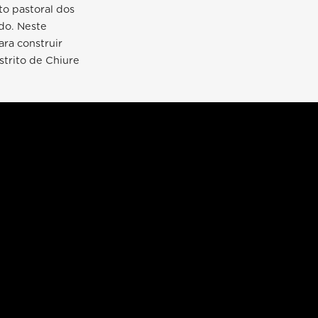
o pastoral dos
do. Neste
ara construir
trito de Chiure