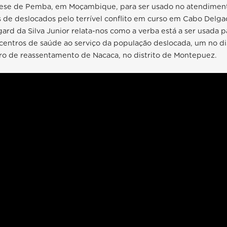
cese de Pemba, em Moçambique, para ser usado no atendiment
 de deslocados pelo terrível conflito em curso em Cabo Delga
gard da Silva Junior relata-nos como a verba está a ser usada p
entros de saúde ao serviço da população deslocada, um no dis
tro de reassentamento de Nacaca, no distrito de Montepuez.