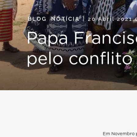
BLOG
,
NOTÍCIA
20 Abril 2021
Papa Francis
pelo conflit
Em Novembro pa