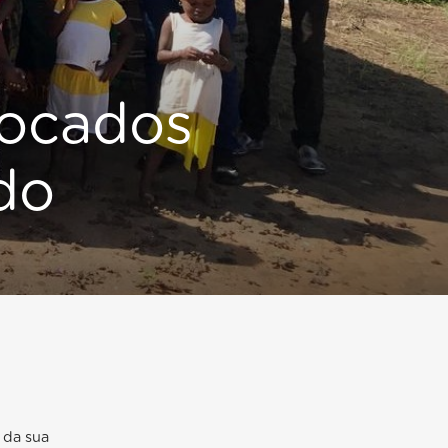
locados
do
 da sua