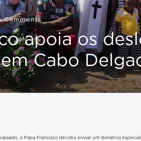
0 Comments
co apoia os des
o em Cabo Delga
ssado, o Papa Francisco decidiu enviar um donativo especial