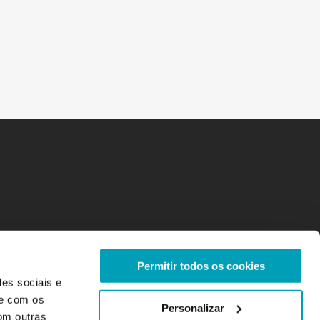
Permitir todos os cookies
des sociais e
te com os
Personalizar
om outras