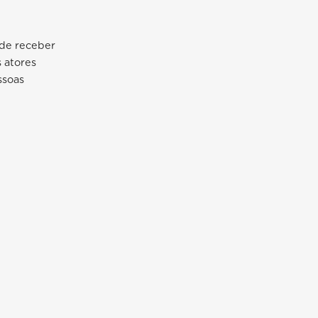
 de receber
s atores
ssoas