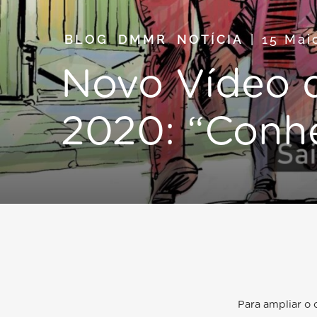
BLOG
,
DMMR
,
NOTÍCIA
15 Mai
Novo Vídeo 
2020: “Conh
Para ampliar o