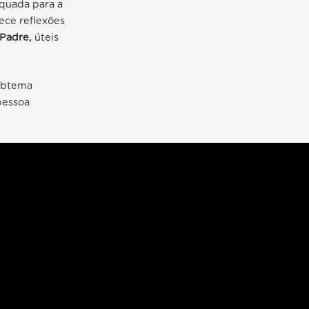
quada para a
ece reflexões
 Padre,
úteis
subtema
pessoa