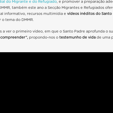
ial do Migrante e do Refugiado
, e promover a preparação ade
DMMR, também este ano a Secção Migrantes e Refugiados ofer
al informativo, recursos multimídia e
vídeos inéditos do Santo
r o tema do DMMR.
 a ver o primeiro vídeo, em que o Santo Padre aprofunda o 
 compreender”,
propondo-nos o
testemunho de vida
de uma 