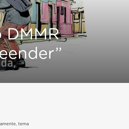
ao DMMR
eender”
rnamente, tema