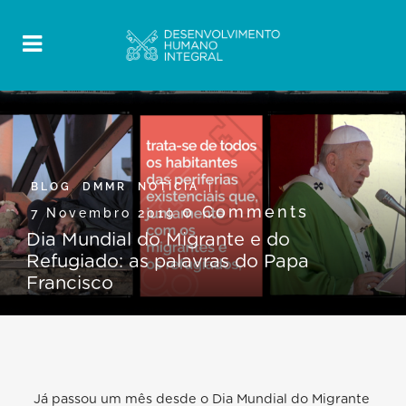
BLOG
,
DMMR
,
NOTÍCIA
0 Comments
7 Novembro 2019
Dia Mundial do Migrante e do
Refugiado: as palavras do Papa
Francisco
Já
passou um mês desde o Dia Mundial do Migrante