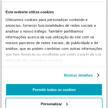
Refugiados
durante a campanha comunicativa em
preparação do DMMR está sempre à disposição
Este website utiliza cookies
no
sítio internet da Secção
e na pasta a isso
Utilizamos cookies para personalizar conteúdo e
dedicada a que se pode aceder clicando neste
link
.
anúncios, fornecer funcionalidades de redes sociais e
analisar o nosso tráfego. Também partilhamos
informações acerca da sua utilização do site com os
nossos parceiros de redes sociais, de publicidade e de
análise, que as podem combinar com outras informações
que lhes forneceu ou recolhidas por estes a partir da sua
utilização dos respetivos serviços.
Mostrar detalhes
Permitir todos os cookies
#WDMR2019
#NotJustAboutMigrants
Download
Personalizar