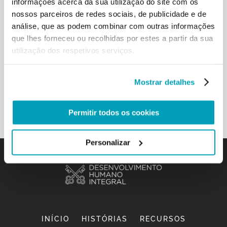
informações acerca da sua utilização do site com os
encontrar refugiados e migrantes a chegar, de
nossos parceiros de redes sociais, de publicidade e de
partida, de passagem, a instalar-se ou até a
análise, que as podem combinar com outras informações
regressar aos seus locais de origem. Esta é a
que lhes forneceu ou recolhidas por estes a partir da sua
oportunidade que tens para te envolveres
utilização dos respetivos serviços.
pessoalmente de formas práticas e espirituais.
Estende-lhes uma mão e torna-te seu próximo.
Mostrar detalhes
Veja o documento
Permitir todos os cookies
Personalizar
INÍCIO
HISTÓRIAS
RECURSOS