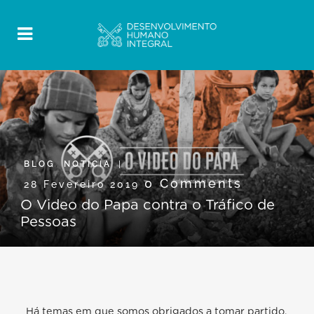
BLOG
,
NOTÍCIA
0 Comments
28 Fevereiro 2019
O Video do Papa contra o Tráfico de
Pessoas
Há temas em que somos obrigados a tomar partido.