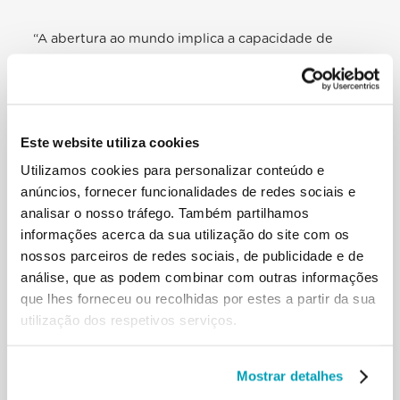
“A abertura ao mundo implica a capacidade de
“diálogo como forma de encontro” a todos os
níveis, desde o diálogo entre os Estados membros
e entre as Instituições e os cidadãos, até ao diálogo
com os numerosos imigrantes que chegam às
Este website utiliza cookies
costas da União. Não se pode limitar a gerir a grave
crise migratória destes anos como se fosse apenas
Utilizamos cookies para personalizar conteúdo e
um problema numérico, económico ou de
anúncios, fornecer funcionalidades de redes sociais e
segurança. A questão migratória põe uma questão
analisar o nosso tráfego. Também partilhamos
mais profunda, que é, antes de tudo, cultural”.
informações acerca da sua utilização do site com os
nossos parceiros de redes sociais, de publicidade e de
Leia o endereço completo do Santo Padre aqui
análise, que as podem combinar com outras informações
que lhes forneceu ou recolhidas por estes a partir da sua
utilização dos respetivos serviços.
RELATED POSTS:
Mostrar detalhes