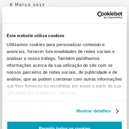
0 Comments
8 Março 2017
Irmã Rosita Milesi, MSCS, dá uma
mensagem de esperança e
encorajamento
Este website utiliza cookies
Utilizamos cookies para personalizar conteúdo e
Irmã Rosita Milesi, MSCS, trabalha com os migrantes
anúncios, fornecer funcionalidades de redes sociais e
e refugiados, especialmente com as mulheres. Dá
analisar o nosso tráfego. Também partilhamos
uma mensagem de esperança e encoraja a seguir
informações acerca da sua utilização do site com os
as palavras do Papa concernente aos migrantes.
nossos parceiros de redes sociais, de publicidade e de
análise, que as podem combinar com outras informações
que lhes forneceu ou recolhidas por estes a partir da sua
RELATED POSTS:
utilização dos respetivos serviços.
Mostrar detalhes
Permitir todos os cookies