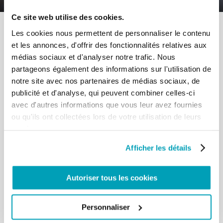
Ce site web utilise des cookies.
Les cookies nous permettent de personnaliser le contenu
et les annonces, d'offrir des fonctionnalités relatives aux
médias sociaux et d'analyser notre trafic. Nous
partageons également des informations sur l'utilisation de
RELATED POSTS:
notre site avec nos partenaires de médias sociaux, de
publicité et d'analyse, qui peuvent combiner celles-ci
avec d'autres informations que vous leur avez fournies
ou qu'ils ont collectées lors de votre utilisation de leurs
services.
Afficher les détails
Autoriser tous les cookies
MESSAGE DU PAPE FRANÇOIS - JOURNÉE
Personnaliser
MONDIALE DU MIGRANT E DU RÉFUGIÉ 2024