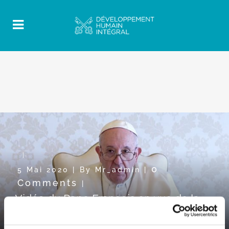
0
5 Mai 2020
|
By
Mr_admin
|
Comments
|
Vidéo du Pape François en vue de la
JMMR2020: « Connaître pour
comprendre »