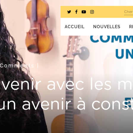
Cher
ACCUEIL
NOUVELLES
R
 Comments
|
avenir avec les m
 un avenir à cons