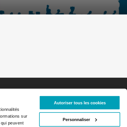
Autoriser tous les cookies
ionnalités
formations sur
Personnaliser
, qui peuvent