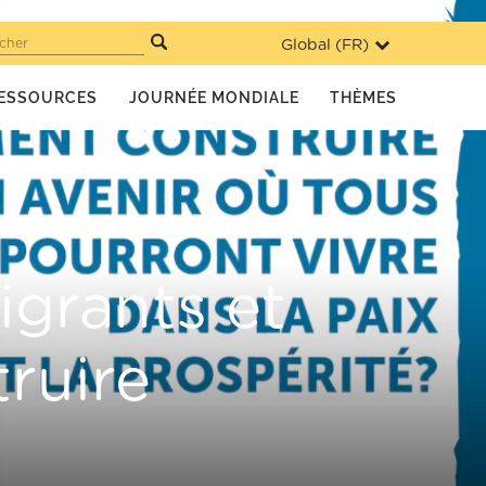
Global (
FR
)
cher
ESSOURCES
JOURNÉE MONDIALE
THÈMES
igrants et
truire