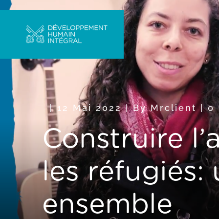
12 Mai 2022
|
By
Mrclient
|
0
Construire l’
les réfugiés:
ensemble