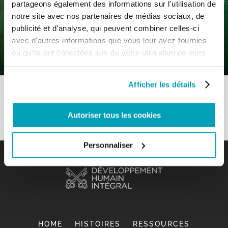
partageons également des informations sur l'utilisation de
0
6 Mai 2021
|
By
Mr_admin
|
notre site avec nos partenaires de médias sociaux, de
Comments
|
publicité et d'analyse, qui peuvent combiner celles-ci
Sous-thème – Un “nous” grand comme
avec d'autres informations que vous leur avez fournies
l’humanité
ou qu'ils ont collectées lors de votre utilisation de leurs
services.
Afficher les détails
Autoriser tous les cookies
Personnaliser
HOME
HISTOIRES
RESSOURCES