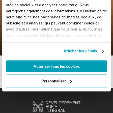
médias sociaux et d'analyser notre trafic. Nous
partageons également des informations sur l'utilisation de
notre site avec nos partenaires de médias sociaux, de
0
7 Novembre 2019
|
By
Mr_admin
|
publicité et d'analyse, qui peuvent combiner celles-ci
Comments
|
avec d'autres informations que vous leur avez fournies
ou qu'ils ont collectées lors de votre utilisation de leurs
Sous thème – Il s’agit de toute la
services.
personne, de toutes les personnes.
Afficher les détails
Autoriser tous les cookies
Personnaliser