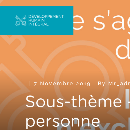
7 Novembre 2019
|
By
Mr_ad
Sous-thème – 
personne