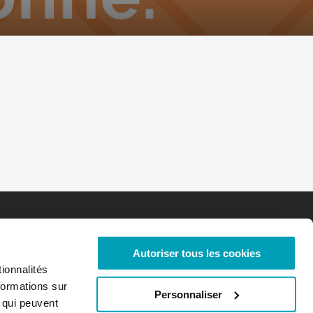
Autoriser tous les cookies
ionnalités
formations sur
Personnaliser
, qui peuvent