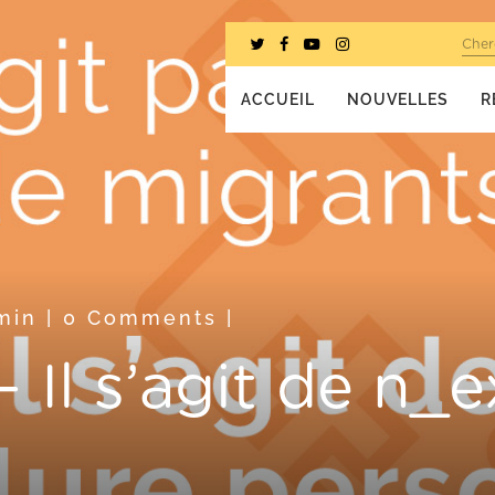
Cher
ACCUEIL
NOUVELLES
R
min
|
0 Comments
|
Il s’agit de n_e