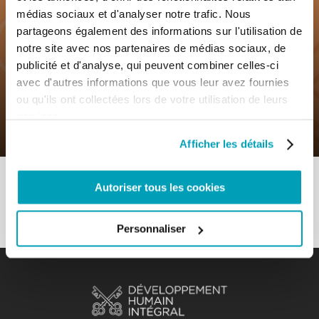
médias sociaux et d'analyser notre trafic. Nous
partageons également des informations sur l'utilisation de
notre site avec nos partenaires de médias sociaux, de
0
7 Novembre 2019
|
By
Mr_admin
|
publicité et d'analyse, qui peuvent combiner celles-ci
Comments
|
avec d'autres informations que vous leur avez fournies
ou qu'ils ont collectées lors de votre utilisation de leurs
Sous-thème – Il s’agit de mettre les
services.
derniers à la première place
Afficher les détails
Autoriser tous les cookies
Personnaliser