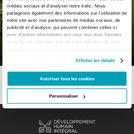
médias sociaux et d'analyser notre trafic. Nous
partageons également des informations sur l'utilisation de
notre site avec nos partenaires de médias sociaux, de
0
17 Juin 2022
|
By
Mrclient
|
publicité et d'analyse, qui peuvent combiner celles-ci
Comments
|
avec d'autres informations que vous leur avez fournies
ou qu'ils ont collectées lors de votre utilisation de leurs
Sous-thème – Grandir ensemble
services.
comme société
Afficher les détails
Autoriser tous les cookies
Personnaliser