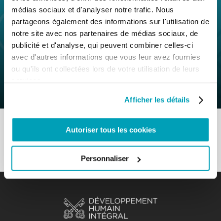
médias sociaux et d'analyser notre trafic. Nous
partageons également des informations sur l'utilisation de
notre site avec nos partenaires de médias sociaux, de
0
7 Novembre 2019
|
By
Mr_admin
|
publicité et d'analyse, qui peuvent combiner celles-ci
Comments
|
avec d'autres informations que vous leur avez fournies
ou qu'ils ont collectées lors de votre utilisation de leurs
Section M&R – Il s’agit de mettre les
services.
derniers à la première place
Afficher les détails
Autoriser tous les cookies
Personnaliser