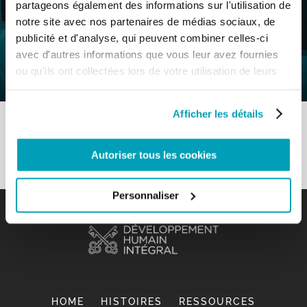
partageons également des informations sur l'utilisation de
0
20 Juillet 2020
|
By
Mr_admin
|
notre site avec nos partenaires de médias sociaux, de
Comments
|
publicité et d'analyse, qui peuvent combiner celles-ci
Section M&R – Écouter pour se
avec d'autres informations que vous leur avez fournies
réconcilier
ou qu'ils ont collectées lors de votre utilisation de leurs
services.
Afficher les détails
Autoriser tous les cookies
Personnaliser
HOME
HISTOIRES
RESSOURCES