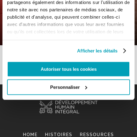
partageons également des informations sur l'utilisation de
Comments
|
notre site avec nos partenaires de médias sociaux, de
Saintes Ecritures – Construire un «
publicité et d'analyse, qui peuvent combiner celles-ci
nous » qui prenne soin de la Maison
avec d'autres informations que vous leur avez fournies
commune
ou qu'ils ont collectées lors de votre utilisation de leurs
services.
Afficher les détails
Autoriser tous les cookies
Personnaliser
HOME
HISTOIRES
RESSOURCES