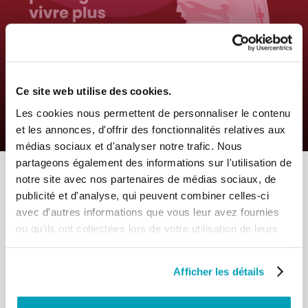
0
17 Août 2022
|
By
Mrclient
|
Comments
|
Ce site web utilise des cookies.
Pape François – Grandir ensemble
Les cookies nous permettent de personnaliser le contenu
comme Église
et les annonces, d'offrir des fonctionnalités relatives aux
médias sociaux et d'analyser notre trafic. Nous
partageons également des informations sur l'utilisation de
notre site avec nos partenaires de médias sociaux, de
publicité et d'analyse, qui peuvent combiner celles-ci
avec d'autres informations que vous leur avez fournies
ou qu'ils ont collectées lors de votre utilisation de leurs
services.
RELATED POSTS:
Afficher les détails