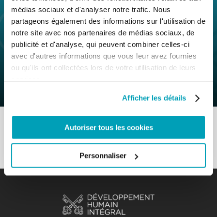
médias sociaux et d'analyser notre trafic. Nous
partageons également des informations sur l'utilisation de
notre site avec nos partenaires de médias sociaux, de
0
7 Novembre 2019
|
By
Mr_admin
|
publicité et d'analyse, qui peuvent combiner celles-ci
Comments
|
avec d'autres informations que vous leur avez fournies
ou qu'ils ont collectées lors de votre utilisation de leurs
MR Section il s’agit de construire la
services.
cité de Dieu et de l’homme
Afficher les détails
Autoriser tous les cookies
Personnaliser